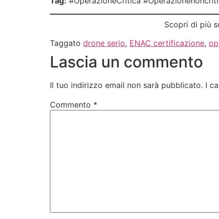
Tag:
#OperazioneCritica #Operazionenoncri
Scopri di più s
Taggato
drone serio
,
ENAC certificazione
,
op
Lascia un commento
Il tuo indirizzo email non sarà pubblicato.
I c
Commento
*