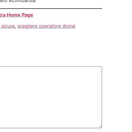
neto #Lombardia
stra Home Page
 sicure
,
scegliere operatore drone