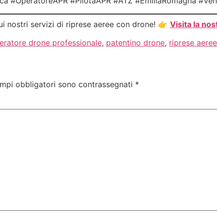
tica #OperatoreAPR #PilotaAPR #ATZ #EmiliaRomagna #Ve
ui nostri servizi di riprese aeree con drone! 👉
Visita la no
eratore drone professionale
,
patentino drone
,
riprese aeree
ampi obbligatori sono contrassegnati
*