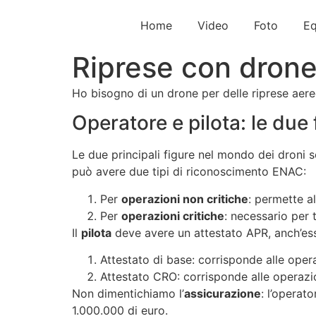
Home
Video
Foto
Eq
Riprese con drone
Vai
al
contenuto
Ho bisogno di un drone per delle riprese aeree
Operatore e pilota: le due 
Le due principali figure nel mondo dei droni son
può avere due tipi di riconoscimento ENAC:
Per
operazioni non critiche
: permette a
Per
operazioni critiche
: necessario per 
Il
pilota
deve avere un attestato APR, anch’esso
Attestato di base: corrisponde alle oper
Attestato CRO: corrisponde alle operazio
Non dimentichiamo l’
assicurazione
: l’operat
1.000.000 di euro.