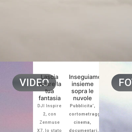
Lascia
Inseguiamola
VIDEO
FO
volare la
insieme
tua
sopra le
fantasia
nuvole
DJI Inspire
Pubblicita’,
2, con
cortometraggi,
Zenmuse
cinema,
X7, lo stato
documentari,