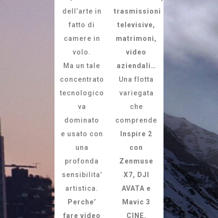
dell’arte in
trasmissioni
fatto di
televisive,
camere in
matrimoni,
volo.
video
Ma un tale
aziendali…
concentrato
Una flotta
tecnologico
variegata
va
che
dominato
comprende
e usato con
Inspire 2
una
con
profonda
Zenmuse
sensibilita’
X7, DJI
artistica.
AVATA
e
Perche’
Mavic 3
fare video
CINE.