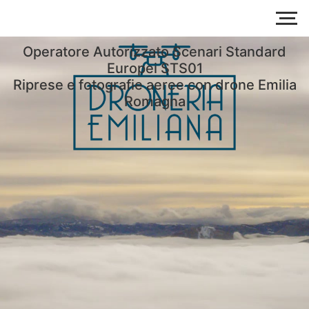
Operatore Autorizzato Scenari Standard
Europei STS01
Riprese e fotografie aeree con drone Emilia
Romagna