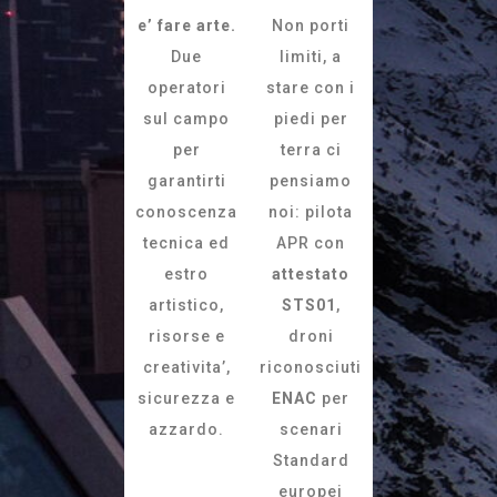
e’ fare arte.
Non porti
Due
limiti, a
operatori
stare con i
sul campo
piedi per
per
terra ci
garantirti
pensiamo
conoscenza
noi: pilota
tecnica ed
APR con
estro
attestato
artistico,
STS01
,
risorse e
droni
creativita’,
riconosciuti
sicurezza e
ENAC
per
azzardo.
scenari
Standard
europei